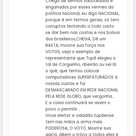
Chega de sermos saboteados e
enganados por esses vermes da
política nacional, eu digo NACIONAL,
porque é em termos gerais, só tem
corruptos tentando a todo custo
se dar bem nas costas e nos bolsos
dos brasileiros,CHEGA, Dê um
BASTA, mostre sua força nos
VOTOS, veja o exemplo de
representante que Tupã elegeu o
tal de Corguinho, ribeirão ou sei lá
o quê, que tentou colocar
computadores SUPERFATURADOS à
nossas custas e foi
DESMASCARADO EM REDE NACIONAL
PELA REDE GLOBO, que vergonha…
E a coisa continuará se assim o
povo o permitir…
Voce eleitor e cidadão tupãense
tem nas mãos a arma mais
PODEROSA, O VOTO, Mostre sua
garra, dêem o trôco a todos eles e