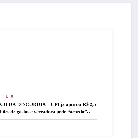
0
ÇO DA DISCÓRDIA – CPI já apurou R$ 2,5
lhões de gastos e vereadora pede “acordo”
ra aprovar R$ 9,5 milhões