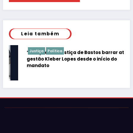
Leia também
Justiça
Política
“É de praxe”: Justiça de Bastos barrar atos da
gestão Kleber Lopes desde o início do
mandato