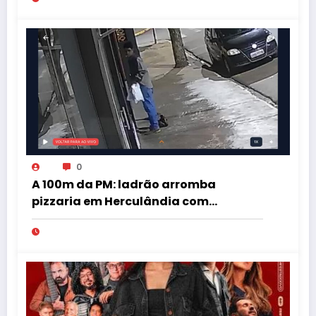
0
A 100m da PM: ladrão arromba
pizzaria em Herculândia com
patinete furtado