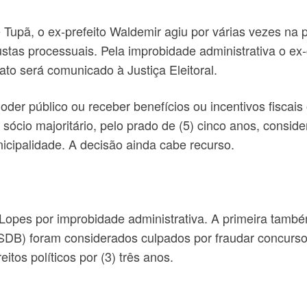
Tupã, o ex-prefeito Waldemir agiu por várias vezes na pra
stas processuais. Pela improbidade administrativa o e
fato será comunicado à Justiça Eleitoral.
der público ou receber benefícios ou incentivos fiscais
a sócio majoritário, pelo prado de (5) cinco anos, cons
cipalidade. A decisão ainda cabe recurso.
s por improbidade administrativa. A primeira também em
SDB) foram considerados culpados por fraudar concurso 
tos políticos por (3) três anos.