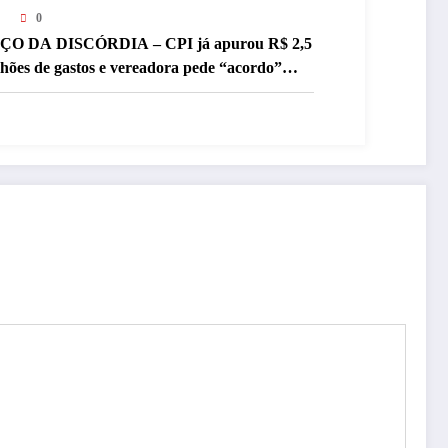
0
ÇO DA DISCÓRDIA – CPI já apurou R$ 2,5
lhões de gastos e vereadora pede “acordo”
ra aprovar R$ 9,5 milhões