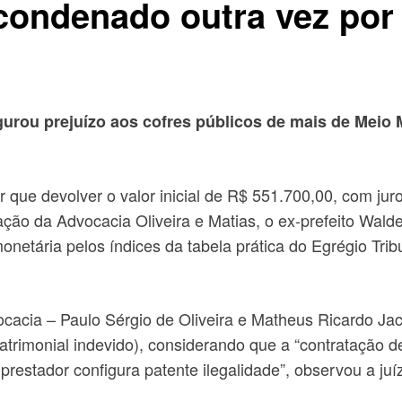
 condenado outra vez po
igurou prejuízo aos cofres públicos de mais de Meio
r que devolver o valor inicial de R$ 551.700,00, com jur
ação da Advocacia Oliveira e Matias, o ex-prefeito Wal
onetária pelos índices da tabela prática do Egrégio Trib
ocacia – Paulo Sérgio de Oliveira e Matheus Ricardo Ja
trimonial indevido), considerando que a “contratação de
 prestador configura patente ilegalidade”, observou a juí