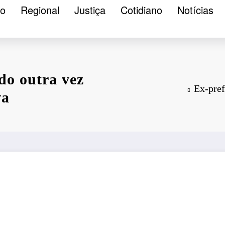
ão
Regional
Justiça
Cotidiano
Notícias
do outra vez
Ex-pref
va