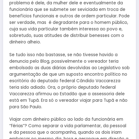
problema é dele, da mulher dele e eventualmente da
funcionária que se submete ser seviciada em troca de
benefícios funcionais e outros de ordem particular. Pode
ser verdade, mas é degradante para o homem público,
cuja sua vida particular também interessa ao povo e,
sobretudo, suas atitudes de distribuir benesses com o
dinheiro alheio.
Se tudo isso não bastasse, se não tivesse havido a
denuncia pelo Blog, possivelmente o vereador teria
embolsado as duas diárias devolvidas ao Legislativo sob
argumentação de que um suposto encontro político no
escritório do deputado federal Cândido Vaccarezza
teria sido adiado. Ora, o próprio deputado federal
Vaccarezza afirmou ao Estadão que a assessoria dele
está em Tupã. Era só o vereador viajar para Tupã e não
para São Paulo.
Viajar com dinheiro público ao lado da funcionária em
“férias”? Como separar a vida parlamentar, da pessoal
e da pessoa que o acompanha, quando os dois iriam
embarcar no mesmo dia, hora e aeronave em direção a