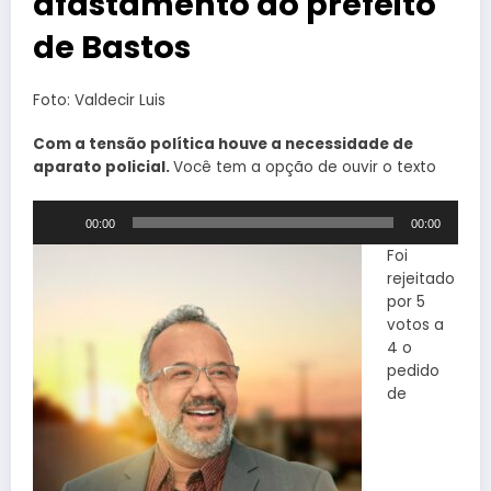
afastamento do prefeito
de Bastos
Foto: Valdecir Luis
Com a tensão política houve a necessidade de
aparato policial.
Você tem a opção de ouvir o texto
Tocador
00:00
00:00
de
áudio
Foi
rejeitado
por 5
votos a
4 o
pedido
de