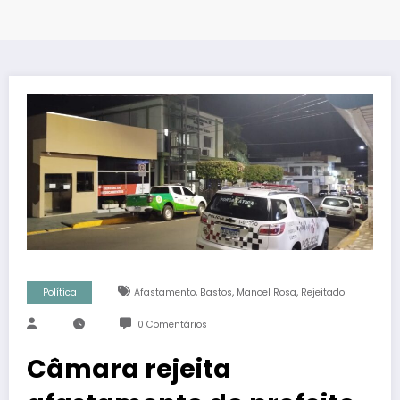
,
,
,
Política
Afastamento
Bastos
Manoel Rosa
Rejeitado
0 Comentários
Câmara rejeita