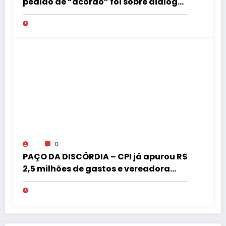
pedido de “acordo” foi sobre diálogo
institucional
0
PAÇO DA DISCÓRDIA – CPI já apurou R$
2,5 milhões de gastos e vereadora
pede “acordo” para aprovar R$ 9,5
milhões