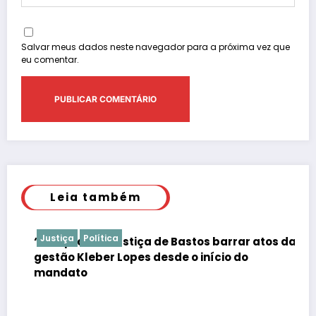
Salvar meus dados neste navegador para a próxima vez que
eu comentar.
Leia também
Justiça
Política
“É de praxe”: Justiça de Bastos barrar atos da
gestão Kleber Lopes desde o início do
mandato