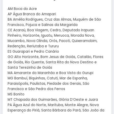
AM Boca do Acre
AP Água Branca do Amapari
BA Amélia Rodrigues, Cruz das Almas, Muquém de São
Francisco, Pojuca e Salinas da Margarida
CE Acaraú, Boa Viagem, Cedro, Deputado Irapuan
Pinheiro, Horizonte, Iguatu, Meruoca, Morada Nova,
Mucambo, Nova Olinda, Orós, Pacoti, Quixeramobim,
Redenção, Reriutaba e Tururu
ES Guarapari e Pedro Canário
GO Alto Horizonte, Bom Jesus de Goiás, Catalão, Flores
de Goiás, Rio Quente, Santa Rita do Novo Destino e
Santa Terezinha de Goiás
MA Amarante do Maranhão e Boa Vista do Gurupi
MG Bambuí, Biquinhas, Catuti, Mar de Espanha,
Paraisópolis, Paulistas, Piedade dos Gerais, São
Francisco e São Pedro dos Ferros
MS Bonito
MT Chapada dos Guimarães, Glória D’Oeste e Juara
PA Água Azul do Norte, Marituba, Monte Alegre, Nova
Esperança do Piriá, Santa Bárbara do Pará, São João da