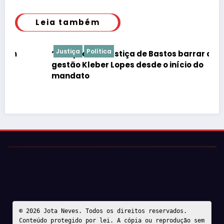
Leia também
Justiça
Política
“É de praxe”: Justiça de Bastos barrar atos da
gestão Kleber Lopes desde o início do
mandato
© 2026 Jota Neves. Todos os direitos reservados.  

Conteúdo protegido por lei. A cópia ou reprodução sem 