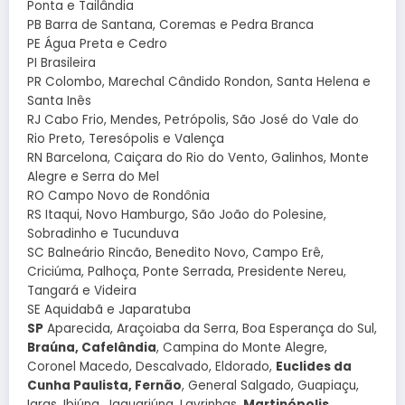
Ponta e Tailândia
PB Barra de Santana, Coremas e Pedra Branca
PE Água Preta e Cedro
PI Brasileira
PR Colombo, Marechal Cândido Rondon, Santa Helena e
Santa Inês
RJ Cabo Frio, Mendes, Petrópolis, São José do Vale do
Rio Preto, Teresópolis e Valença
RN Barcelona, Caiçara do Rio do Vento, Galinhos, Monte
Alegre e Serra do Mel
RO Campo Novo de Rondônia
RS Itaqui, Novo Hamburgo, São João do Polesine,
Sobradinho e Tucunduva
SC Balneário Rincão, Benedito Novo, Campo Erê,
Criciúma, Palhoça, Ponte Serrada, Presidente Nereu,
Tangará e Videira
SE Aquidabã e Japaratuba
SP
Aparecida, Araçoiaba da Serra, Boa Esperança do Sul,
Braúna, Cafelândia
, Campina do Monte Alegre,
Coronel Macedo, Descalvado, Eldorado,
Euclides da
Cunha Paulista, Fernão
, General Salgado, Guapiaçu,
Iaras, Ibiúna, Jaguariúna, Lavrinhas,
Martinópolis
,