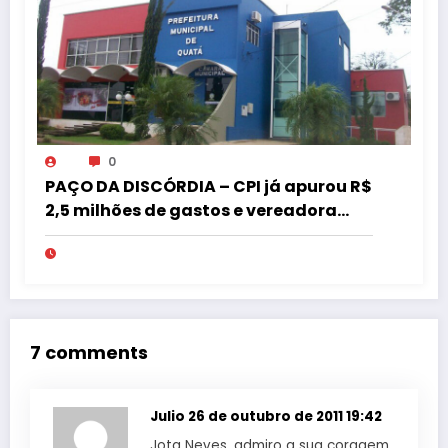
0
PAÇO DA DISCÓRDIA – CPI já apurou R$
2,5 milhões de gastos e vereadora
pede “acordo” para aprovar R$ 9,5
milhões
7 comments
Julio
26 de outubro de 2011 19:42
Jota Neves, admiro a sua coragem