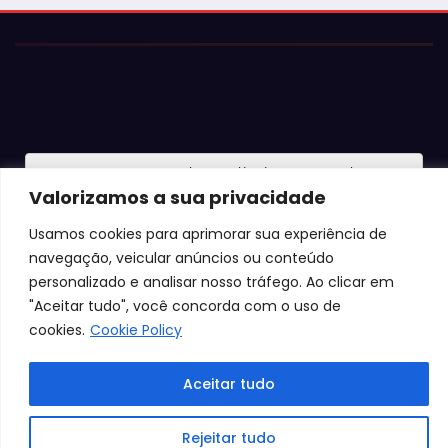
Justiça barra Festa do Ovo em Bastos por
falta de atestados de segurança
Valorizamos a sua privacidade
Usamos cookies para aprimorar sua experiência de
navegação, veicular anúncios ou conteúdo
personalizado e analisar nosso tráfego. Ao clicar em
"Aceitar tudo", você concorda com o uso de
cookies.
Cookie Policy
Aceitar tudo
© 2026 Jota Neves. Todos os direitos reservados.  

Rejeitar tudo
Conteúdo protegido por lei. A cópia ou reprodução sem 