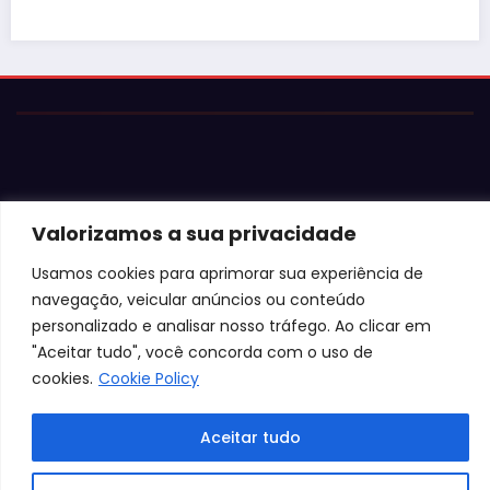
Valorizamos a sua privacidade
© 2026 Jota Neves. Todos os direitos reservados.  

Usamos cookies para aprimorar sua experiência de
Conteúdo protegido por lei. A cópia ou reprodução sem 
autorização expressa está sujeita às penalidades 
navegação, veicular anúncios ou conteúdo
legais.
personalizado e analisar nosso tráfego. Ao clicar em
"Aceitar tudo", você concorda com o uso de
cookies.
Cookie Policy
Aceitar tudo