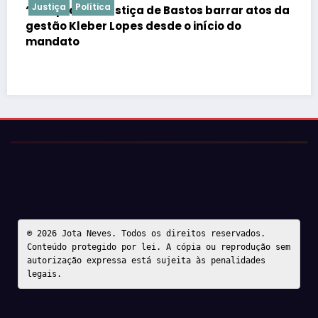
Justiça
Polícia
ar atos da
Justiça barra Festa do Ovo em Bastos po
o
falta de atestados de segurança
© 2026 Jota Neves. Todos os direitos reservados.  

Conteúdo protegido por lei. A cópia ou reprodução sem 
autorização expressa está sujeita às penalidades 
legais.