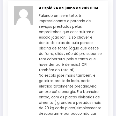
A Espiã
24 de junho de 2012 0:04
Falando em sem teto, é
impressionante a porcaria de
seviços prestados pelas
empreiteiras que construiram a
escola joão iori.`´E só chover e
dento ds salas de aula parece
piscina de tanta [água que desce
do forro, aliás , não dá pra saber se
tem cobertura, pois o tanto que
hove dentro é demais.( CPI
também do teto aí).
Na escola jose maris também, é
goteiras pra todo lado, parte
eletrica totalmente precária,vira
emexe caí a energia. E o banheiro
então, com as placas divisorias de
cimento ( grandes e pesadas mais
de 70 kg cada placa)simplesmente
desabaram e por pouco não cai