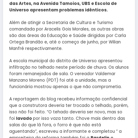
das Artes, na Avenida Tamoios, UBS e Escola de
Universo apresentam problemas idênticos.
Além de atingir a Secretaria de Cultura e Turismo
comandada por Aracelis Gois Morales, as outras obras
são das áreas da Educação e Saúde dirigidas por Carla
Ortega Brandão e, até o começo de junho, por Wilian
Manfré respectivamente.
A escola municipal do distrito de Universo apresentou
infiltração no telhado neste período de chuva. Os alunos
foram remanejados de sala. O vereador Valdemar
Manzano Moreno (PDT) foi até a unidade, mas a
funcionária mostrou apenas o que não comprometia.
A reportagem do blog recebeu informação confidencial
que a construtora deveria ter trocado o telhado, porém,
isso não foi feito. “O tehado deveria ser novo, mas so
foi
lavado
por isso vaza tanto. Chove mais dentro das
salas do que lá fora, o forro é que não está
aguentando”, escreveu a informante e completou ” a
empreiteira da reforma também foi a
Bardelin
e