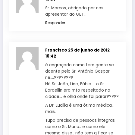
Sr. Marcos, obrigado por nos
apresentar ao GET…
Responder
Francisco
25 de junho de 2012
16:42
é engraçado como tem gente se
doente pelo Sr. Antônio Gaspar
né….????????
Né Sr. João, Line, Fábio…. o Sr.
Bardellin era mto respeitado na
cidade… e olha onde foi parar?????
A Dr. Lucilia é uma ótima médica…
mais…
Tupã precisa de pessoas integras
como o Sr. Mario.. e como ele
mesmo disse.. não tem q ficar se