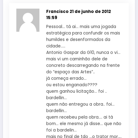
Francisco
21 de junho de 2012
15:59
Pessoal… tá ai… mais uma jogada
estratégica para confundir os mais
humildes e desenformados da
cidade…..
Antonio Gaspar da G10, nunca o vi…
mais vi um caminhão dele de
concreto descarregando na frente
do “espaço das Artes”..
já começa errado…
ou estou enganado????
quem ganhou licitação… foi ..
bardellin…
quem não entregou a obra.. foi…
bardellin…
quem recebeu pela obra…. ai tá
bom… ele mesmo já disse… que não
foi a bardelin…
mais no final de tdo …o trator mor.,..