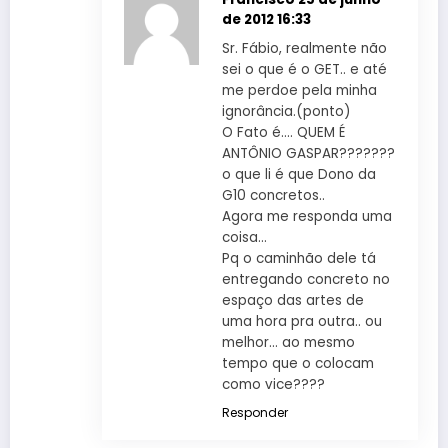
de 2012 16:33
Sr. Fábio, realmente não
sei o que é o GET.. e até
me perdoe pela minha
ignorância.(ponto)
O Fato é…. QUEM É
ANTÔNIO GASPAR???????
o que li é que Dono da
G10 concretos..
Agora me responda uma
coisa…
Pq o caminhão dele tá
entregando concreto no
espaço das artes de
uma hora pra outra.. ou
melhor… ao mesmo
tempo que o colocam
como vice????
Responder