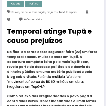
Cidade
Política
,
,
,
,
Desvio
Dinheiro
Inundação
Prejuízos
Tupã Temporal
0 Comentários
Temporal atinge Tupã e
causa prejuízos
No final da tarde desta segunda-feira (22) um forte
temporal causou muitos danos em Tupã. A
cobertura completa feita pelo maisTupã!com,
revela parte do descaso político e do desvio de
dinheiro público em uma matéria publicada pelo
blog sob o título:
Falência múltipla: Waldemir
“movimentou” cerca de R$ 50 milhões em obras
irregulares em Tupã-SP
Como reflexo das irregularidades o povo paga a
conta duas vezes. Obras inacabadas ou mal feitas