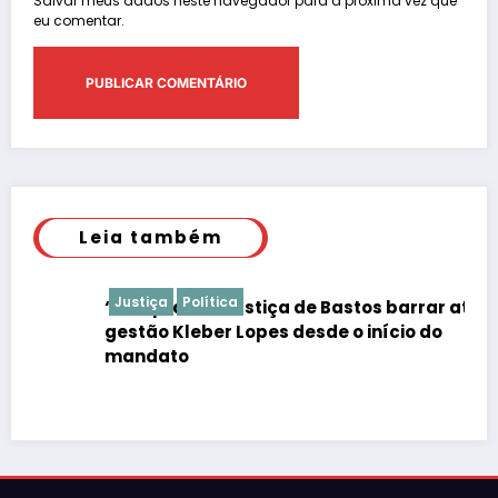
Salvar meus dados neste navegador para a próxima vez que
eu comentar.
Leia também
Justiça
Política
“É de praxe”: Justiça de Bastos barrar atos da
gestão Kleber Lopes desde o início do
mandato