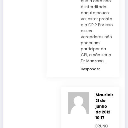
que a obra não
é interditada…
daqui a pouco
vai estar pronta
e a CPI? Por isso
esses
vereadores não
poderiam
participar da
CPI, a não ser o
Dr Manzano…
Responder
Maurício
21 de
junho
de 2012
10:17
BRUNO