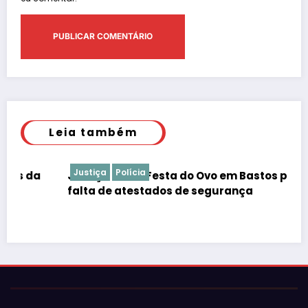
Leia também
Justiça
Polícia
Justiça barra Festa do Ovo em Bastos por
falta de atestados de segurança