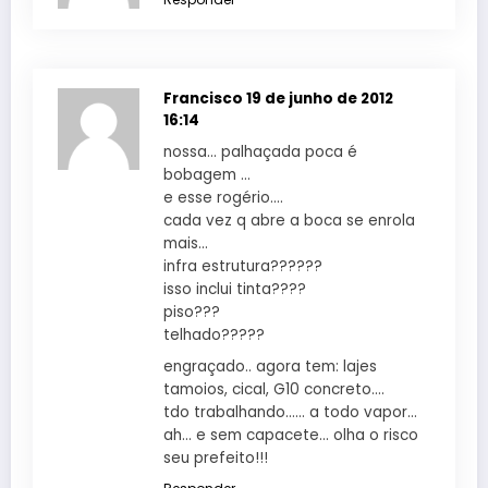
Francisco
19 de junho de 2012
16:14
nossa… palhaçada poca é
bobagem …
e esse rogério….
cada vez q abre a boca se enrola
mais…
infra estrutura??????
isso inclui tinta????
piso???
telhado?????
engraçado.. agora tem: lajes
tamoios, cical, G10 concreto….
tdo trabalhando…… a todo vapor…
ah… e sem capacete… olha o risco
seu prefeito!!!