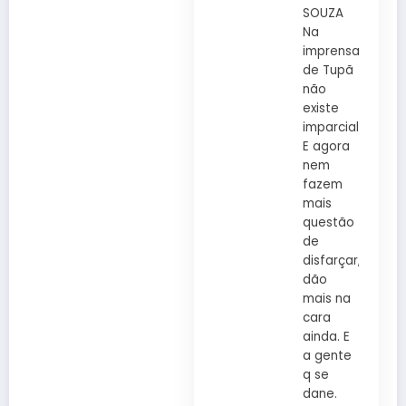
SOUZA
Na
imprensa
de Tupã
não
existe
imparcialidade.
E agora
nem
fazem
mais
questão
de
disfarçar,
dão
mais na
cara
ainda. E
a gente
q se
dane.