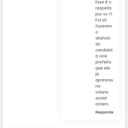
Esse é o
respeito
por vc !!!
Foi só
fazerem
o
anúncio
do
candidato
a vice
prefeito
que ele
já
apareceu
na
coluna
social
ontem.
Responder